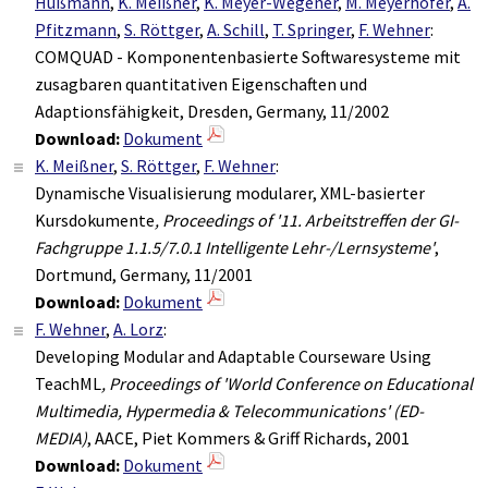
Hußmann
,
K. Meißner
,
K. Meyer-Wegener
,
M. Meyerhöfer
,
A.
Pfitzmann
,
S. Röttger
,
A. Schill
,
T. Springer
,
F. Wehner
:
COMQUAD - Komponentenbasierte Softwaresysteme mit
zusagbaren quantitativen Eigenschaften und
Adaptionsfähigkeit, Dresden, Germany, 11/2002
Download:
Dokument
K. Meißner
,
S. Röttger
,
F. Wehner
:
Dynamische Visualisierung modularer, XML-basierter
Kursdokumente
, Proceedings of '11. Arbeitstreffen der GI-
Fachgruppe 1.1.5/7.0.1 Intelligente Lehr-/Lernsysteme'
,
Dortmund, Germany, 11/2001
Download:
Dokument
F. Wehner
,
A. Lorz
:
Developing Modular and Adaptable Courseware Using
TeachML
, Proceedings of 'World Conference on Educational
Multimedia, Hypermedia & Telecommunications' (ED-
MEDIA)
, AACE, Piet Kommers & Griff Richards, 2001
Download:
Dokument