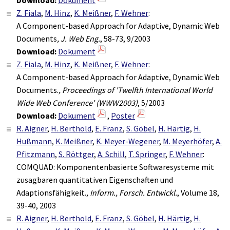
Z. Fiala
,
M. Hinz
,
K. Meißner
,
F. Wehner
:
A Component-based Approach for Adaptive, Dynamic Web
Documents
, J. Web Eng.
, 58-73, 9/2003
Download:
Dokument
Z. Fiala
,
M. Hinz
,
K. Meißner
,
F. Wehner
:
A Component-based Approach for Adaptive, Dynamic Web
Documents.
, Proceedings of 'Twelfth International World
Wide Web Conference' (WWW2003)
, 5/2003
Download:
Dokument
,
Poster
R. Aigner
,
H. Berthold
,
E. Franz
,
S. Göbel
,
H. Härtig
,
H.
Hußmann
,
K. Meißner
,
K. Meyer-Wegener
,
M. Meyerhöfer
,
A.
Pfitzmann
,
S. Röttger
,
A. Schill
,
T. Springer
,
F. Wehner
:
COMQUAD: Komponentenbasierte Softwaresysteme mit
zusagbaren quantitativen Eigenschaften und
Adaptionsfähigkeit.
, Inform., Forsch. Entwickl.
, Volume 18,
39-40, 2003
R. Aigner
,
H. Berthold
,
E. Franz
,
S. Göbel
,
H. Härtig
,
H.