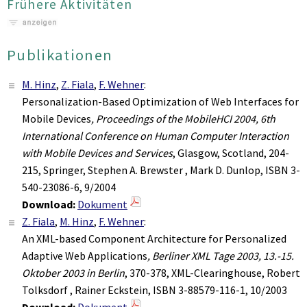
Frühere Aktivitäten
Publikationen
M. Hinz
,
Z. Fiala
,
F. Wehner
:
Personalization-Based Optimization of Web Interfaces for
Mobile Devices
, Proceedings of the MobileHCI 2004, 6th
International Conference on Human Computer Interaction
with Mobile Devices and Services
, Glasgow, Scotland, 204-
215, Springer, Stephen A. Brewster , Mark D. Dunlop, ISBN 3-
540-23086-6, 9/2004
Download:
Dokument
Z. Fiala
,
M. Hinz
,
F. Wehner
:
An XML-based Component Architecture for Personalized
Adaptive Web Applications
, Berliner XML Tage 2003, 13.-15.
Oktober 2003 in Berlin
, 370-378, XML-Clearinghouse, Robert
Tolksdorf , Rainer Eckstein, ISBN 3-88579-116-1, 10/2003
Download:
Dokument