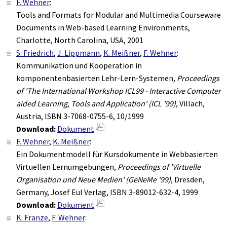
F. Wehner
:
Tools and Formats for Modular and Multimedia Courseware
Documents in Web-based Learning Environments,
Charlotte, North Carolina, USA, 2001
S. Friedrich
,
J. Lippmann
,
K. Meißner
,
F. Wehner
:
Kommunikation und Kooperation in
komponentenbasierten Lehr-Lern-Systemen
, Proceedings
of 'The International Workshop ICL99 - Interactive Computer
aided Learning, Tools and Application' (ICL '99)
, Villach,
Austria, ISBN 3-7068-0755-6, 10/1999
Download:
Dokument
F. Wehner
,
K. Meißner
:
Ein Dokumentmodell für Kursdokumente in Webbasierten
Virtuellen Lernumgebungen
, Proceedings of 'Virtuelle
Organisation und Neue Medien' (GeNeMe '99)
, Dresden,
Germany, Josef Eul Verlag, ISBN 3-89012-632-4, 1999
Download:
Dokument
K. Franze
,
F. Wehner
: