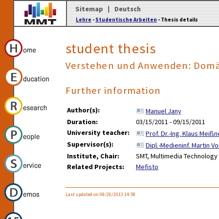
Sitemap
|
Deutsch
Lehre
-
Studentische Arbeiten
- Thesis details
student thesis
Verstehen und Anwenden: Domän
Further information
Author(s):
Manuel Jany
Duration:
03/15/2011 - 09/15/2011
University teacher:
Prof. Dr.-Ing. Klaus Meißn
Supervisor(s):
Dipl.-Medieninf. Martin Vo
Institute, Chair:
SMT, Multimedia Technology
Related Projects:
Mefisto
Last updated on 08/26/2013 14:58