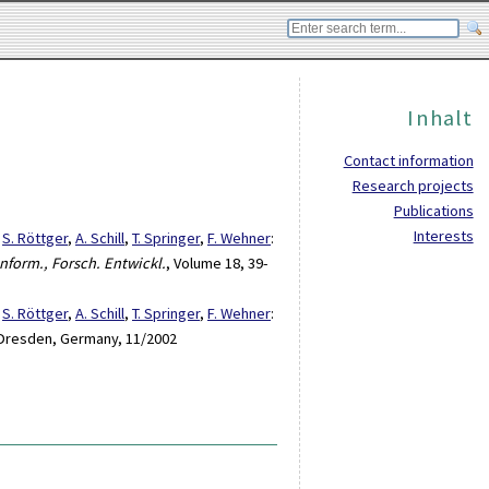
Inhalt
Contact information
Research projects
Publications
Interests
,
S. Röttger
,
A. Schill
,
T. Springer
,
F. Wehner
:
Inform., Forsch. Entwickl.
, Volume 18, 39-
,
S. Röttger
,
A. Schill
,
T. Springer
,
F. Wehner
:
Dresden, Germany, 11/2002