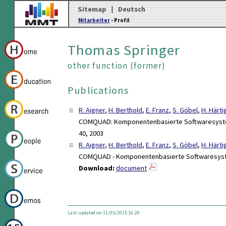
Sitemap
|
Deutsch
Mitarbeiter
- Profil
Thomas Springer
other function (former)
Publications
R. Aigner
,
H. Berthold
,
E. Franz
,
S. Göbel
,
H. Härti
COMQUAD: Komponentenbasierte Softwaresysteme
40, 2003
R. Aigner
,
H. Berthold
,
E. Franz
,
S. Göbel
,
H. Härti
COMQUAD - Komponentenbasierte Softwaresystem
Download:
document
Last updated on 11/05/2015 16:20