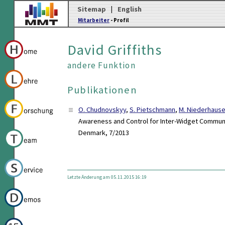
Sitemap
|
English
Mitarbeiter
- Profil
David Griffiths
andere Funktion
Publikationen
O. Chudnovskyy
,
S. Pietschmann
,
M. Niederhaus
Awareness and Control for Inter-Widget Communi
Denmark, 7/2013
Letzte Änderung am 05.11.2015 16:19