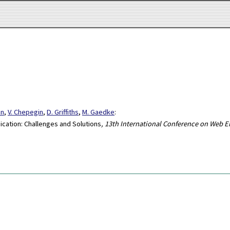
en
,
V. Chepegin
,
D. Griffiths
,
M. Gaedke
:
cation: Challenges and Solutions
, 13th International Conference on Web E