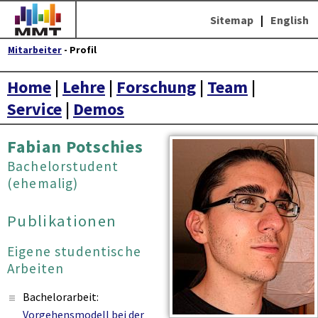
Sitemap
|
English
Mitarbeiter
- Profil
Home
|
Lehre
|
Forschung
|
Team
|
Service
|
Demos
Fabian Potschies
Bachelorstudent
(ehemalig)
Publikationen
Eigene studentische
Arbeiten
Bachelorarbeit:
Vorgehensmodell bei der