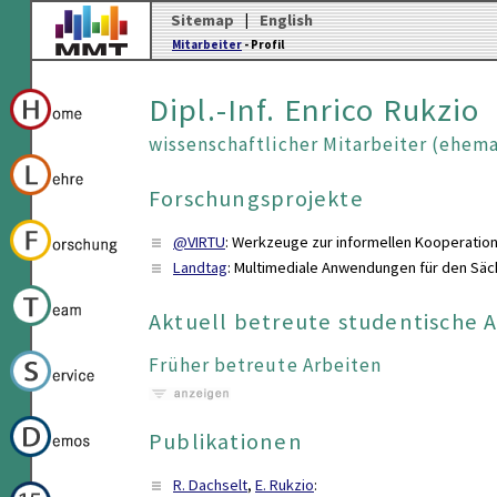
Sitemap
|
English
Mitarbeiter
- Profil
Dipl.-Inf. Enrico Rukzio
wissenschaftlicher Mitarbeiter (ehem
Forschungsprojekte
@VIRTU
:
Werkzeuge zur informellen Kooperation 
Landtag
:
Multimediale Anwendungen für den Säc
Aktuell betreute studentische 
Früher betreute Arbeiten
Publikationen
R. Dachselt
,
E. Rukzio
: