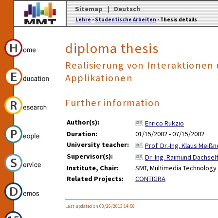
Sitemap
|
Deutsch
Lehre
-
Studentische Arbeiten
- Thesis details
diploma thesis
Realisierung von Interaktione
Applikationen
Further information
Author(s):
Enrico Rukzio
Duration:
01/15/2002 - 07/15/2002
University teacher:
Prof. Dr.-Ing. Klaus Meißn
Supervisor(s):
Dr.-Ing. Raimund Dachsel
Institute, Chair:
SMT, Multimedia Technology
Related Projects:
CONTIGRA
Last updated on 08/26/2013 14:58