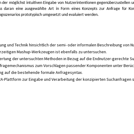
ten der möglichst intuitiven Eingabe von Nutzerintentionen gegenüberzustellen 
s daran eine ausgewählte Art in Form eines Konzepts zur Anfrage für Ko
gsszenarios prototypisch umgesetzt und evaluiert werden.
ng und Technik hinsichtlich der semi- oder informalen Beschreibung von N
rzeitigen Mashup-Werkzeugen ist ebenfalls zu untersuchen.
Bewertung der untersuchten Methoden in Bezug auf die Endnutzer-gerechte
nfragemechanismus zum Vorschlagen passender Komponenten unter Berück
g auf die bestehende formale Anfragesyntax.
A-Plattform zur Eingabe und Verarbeitung der konzipierten Suchanfragen 
.