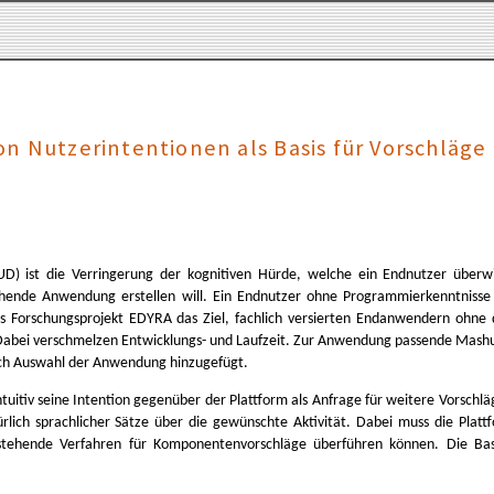
n Nutzerintentionen als Basis für Vorschläge 
D) ist die Verringerung der kognitiven Hürde, welche ein Endnutzer überwi
hende Anwendung erstellen will. Ein Endnutzer ohne Programmierkenntnisse is
s Forschungsprojekt EDYRA das Ziel, fachlich versierten Endanwendern ohne d
abei verschmelzen Entwicklungs- und Laufzeit. Zur Anwendung passende Mash
ch Auswahl der Anwendung hinzugefügt.
ntuitiv seine Intention gegenüber der Plattform als Anfrage für weitere Vorsch
lich sprac
hlicher Sätze über die gewünschte Aktivität. Dabei muss die Platt
estehende Verfahren für Komponentenvorschläge überführen können. Die Basi