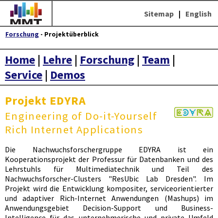
Sitemap
|
English
Forschung
- Projektüberblick
Home
|
Lehre
|
Forschung
|
Team
|
Service
|
Demos
Projekt EDYRA
Engineering of Do-it-Yourself
Rich Internet Applications
Die Nachwuchsforschergruppe EDYRA ist ein
Kooperationsprojekt der Professur für Datenbanken und des
Lehrstuhls für Multimediatechnik und Teil des
Nachwuchsforscher-Clusters "ResUbic Lab Dresden". Im
Projekt wird die Entwicklung kompositer, serviceorientierter
und adaptiver Rich-Internet Anwendungen (Mashups) im
Anwendungsgebiet Decision-Support und Business-
Intelligence für das unternehmerische und private Umfeld