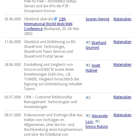
Peer-to-Peer – Architektur (Relay-
Server) und die APIs der P2P-
Groupware Groove
03.06.2003
Überblick über die
12th
Soeren Hennig
Materialien
International World Wide Web
Conference
(Budapest, 20.-24. Mai
2003)
17.06.2003
Überblick und Einführung zu MS
Materialien
Eberhard
SharePoint: Technologie,
Grummt
SharePoint Team Services und
SharePoint Portal Server
24.06.2003
Darstellung und Vergleich von
Materialien
Anett
Groove und BSCW sowie deren
Hübner
Erweiterungen (Add-Ons, z.B.
TOWER). Vergleich hinsichtlich der
Eignung zur Unterstützung virtueller
Teams.
01.07.2003
CRM – Customer Relationship
Materialien
Management: Technologien und
Anwendungen
08.07.2003
Diskussionen und Vorträge über das
Materialien
Alexander
Halten von Vorträgen im
Lorz
,
Allgemeinen, über die Vor- und
Enrico Rukzio
Nachbereitung eines Hauptseminars
und über die Erstellung von