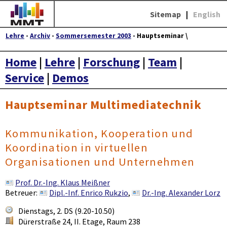
Sitemap
|
English
Lehre
-
Archiv
-
Sommersemester 2003
- Hauptseminar \
Home
|
Lehre
|
Forschung
|
Team
|
Service
|
Demos
Hauptseminar Multimediatechnik
Kommunikation, Kooperation und
Koordination in virtuellen
Organisationen und Unternehmen
Prof. Dr.-Ing. Klaus Meißner
Betreuer:
Dipl.-Inf. Enrico Rukzio
,
Dr.-Ing. Alexander Lorz
Dienstags, 2. DS (9.20-10.50)
Dürerstraße 24, II. Etage, Raum 238