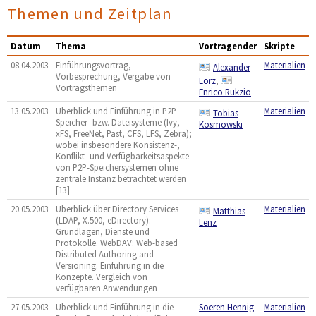
Themen und Zeitplan
Datum
Thema
Vortragender
Skripte
08.04.2003
Einführungsvortrag,
Materialien
Alexander
Vorbesprechung, Vergabe von
Lorz
,
Vortragsthemen
Enrico Rukzio
13.05.2003
Überblick und Einführung in P2P
Materialien
Tobias
Speicher- bzw. Dateisysteme (Ivy,
Kosmowski
xFS, FreeNet, Past, CFS, LFS, Zebra);
wobei insbesondere Konsistenz-,
Konflikt- und Verfügbarkeitsaspekte
von P2P-Speichersystemen ohne
zentrale Instanz betrachtet werden
[13]
20.05.2003
Überblick über Directory Services
Materialien
Matthias
(LDAP, X.500, eDirectory):
Lenz
Grundlagen, Dienste und
Protokolle. WebDAV: Web-based
Distributed Authoring and
Versioning. Einführung in die
Konzepte. Vergleich von
verfügbaren Anwendungen
27.05.2003
Überblick und Einführung in die
Soeren Hennig
Materialien