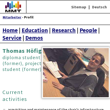
Sitemap
|
Deutsch
Mitarbeiter
- Profil
Home
|
Education
|
Research
|
People
|
Service
|
Demos
Thomas Höfig
diploma student
(former), project
student (former)
Current
activities
acquisition and maintenance of the chair's infrastructure