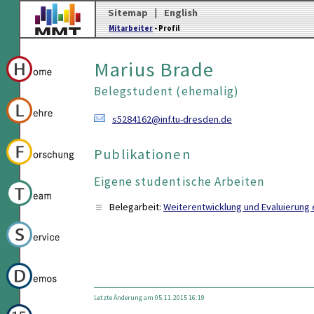
Sitemap
|
English
Mitarbeiter
- Profil
Marius Brade
Belegstudent (ehemalig)
s5284162@inf.tu-dresden.de
Publikationen
Eigene studentische Arbeiten
Belegarbeit:
Weiterentwicklung und Evaluierung 
Letzte Änderung am 05.11.2015 16:19