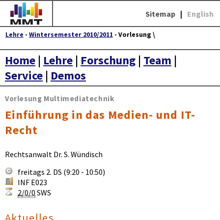
Sitemap
|
English
Lehre
-
Wintersemester 2010/2011
- Vorlesung \
Home
|
Lehre
|
Forschung
|
Team
|
Service
|
Demos
Vorlesung Multimediatechnik
Einführung in das Medien- und IT-
Recht
Rechtsanwalt Dr. S. Wündisch
freitags 2. DS (9:20 - 10:50)
INF E023
2/0/0
SWS
Aktuelles