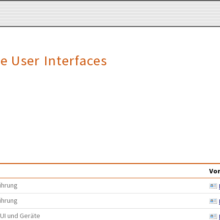
e User Interfaces
Vo
ührung
ührung
 UI und Geräte