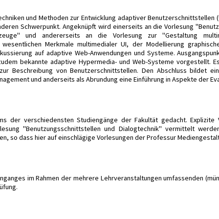
n Techniken und Methoden zur Entwicklung adaptiver Benutzerschnittstellen
eren Schwerpunkt. Angeknüpft wird einerseits an die Vorlesung "Benutzu
uge" und andererseits an die Vorlesung zur "Gestaltung multime
e wesentlichen Merkmale multimedialer UI, der Modellierung graphisch
 Fokussierung auf adaptive Web-Anwendungen und Systeme. Ausgangspunk
zudem bekannte adaptive Hypermedia- und Web-Systeme vorgestellt. Es 
ur Beschreibung von Benutzerschnittstellen. Den Abschluss bildet eine
gement und anderseits als Abrundung eine Einführung in Aspekte der Eval
ums der verschiedensten Studiengänge der Fakultät gedacht. Explizite
esung "Benutzungsschnittstellen und Dialogtechnik" vermittelt werden
gen, so dass hier auf einschlägige Vorlesungen der Professur Mediengestal
ienganges im Rahmen der mehrere Lehrveranstaltungen umfassenden (münd
üfung.