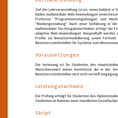
Ziel der Lehrveranstaltung ist es, einen Einblick i
bilden multimediale Web-Anwendungen einen besond
Professur "Programmierumgebungen und Werkze
"Mediengestaltung". Nach einer Einführung in di
multimedialer Ein-/Ausgabetechniken erfolgt die
adaptive Web-Anwendungen. Beispielhaft werden 
Profile zur Benutzermodellierung sowie Formate z
Benutzerschnittstellen für Systeme zum Wissensmana
Voraussetzungen
Die Vorlesung ist für Studenten des Hauptstudi
Wünschenswert wären Kenntnisse die in der Vorl
Benutzerschnittstellen wird nicht vertieft eingegan
Leistungsnachweis
Die Prüfung erfolgt für Studenten des Diplomstud
Studenten im Rahmen einer mündlichen Einzelfachpr
Skript