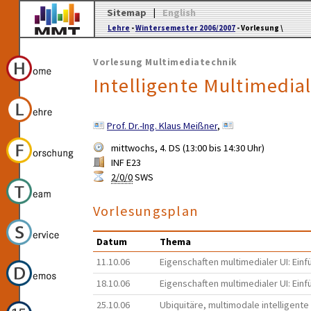
Sitemap
|
English
Lehre
-
Wintersemester 2006/2007
- Vorlesung \
Vorlesung Multimediatechnik
Intelligente Multimedial
Prof. Dr.-Ing. Klaus Meißner
,
mittwochs, 4. DS (13:00 bis 14:30 Uhr)
INF E23
2/0/0
SWS
Vorlesungsplan
Datum
Thema
11.10.06
Eigenschaften multimedialer UI: Einf
18.10.06
Eigenschaften multimedialer UI: Einf
25.10.06
Ubiquitäre, multimodale intelligente