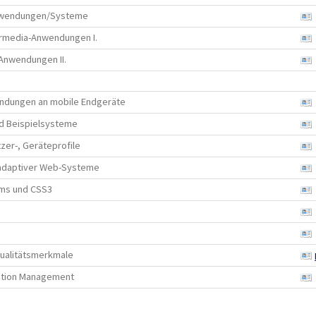
nwendungen/Systeme
rmedia-Anwendungen I.
Anwendungen II.
ndungen an mobile Endgeräte
nd Beispielsysteme
zer-, Geräteprofile
adaptiver Web-Systeme
rms und CSS3
Qualitätsmerkmale
mation Management