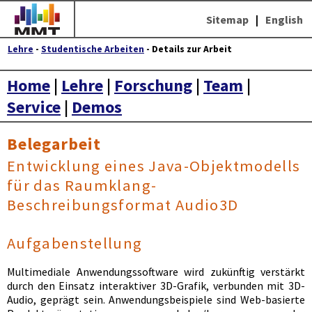
Sitemap
|
English
Lehre
-
Studentische Arbeiten
- Details zur Arbeit
Home
|
Lehre
|
Forschung
|
Team
|
Service
|
Demos
Belegarbeit
Entwicklung eines Java-Objektmodells
für das Raumklang-
Beschreibungsformat Audio3D
Aufgabenstellung
Multimediale Anwendungssoftware wird zukünftig verstärkt
durch den Einsatz interaktiver 3D-Grafik, verbunden mit 3D-
Audio, geprägt sein. Anwendungsbeispiele sind Web-basierte