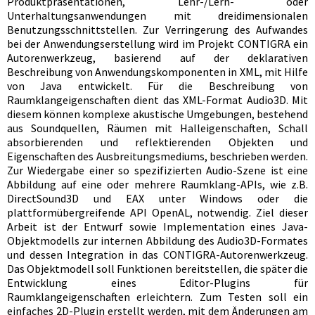
Produktpräsentationen, Lehr-/Lern- oder
Unterhaltungsanwendungen mit dreidimensionalen
Benutzungsschnittstellen. Zur Verringerung des Aufwandes
bei der Anwendungserstellung wird im Projekt CONTIGRA ein
Autorenwerkzeug, basierend auf der deklarativen
Beschreibung von Anwendungskomponenten in XML, mit Hilfe
von Java entwickelt. Für die Beschreibung von
Raumklangeigenschaften dient das XML-Format Audio3D. Mit
diesem können komplexe akustische Umgebungen, bestehend
aus Soundquellen, Räumen mit Halleigenschaften, Schall
absorbierenden und reflektierenden Objekten und
Eigenschaften des Ausbreitungsmediums, beschrieben werden.
Zur Wiedergabe einer so spezifizierten Audio-Szene ist eine
Abbildung auf eine oder mehrere Raumklang-APIs, wie z.B.
DirectSound3D und EAX unter Windows oder die
plattformübergreifende API OpenAL, notwendig. Ziel dieser
Arbeit ist der Entwurf sowie Implementation eines Java-
Objektmodells zur internen Abbildung des Audio3D-Formates
und dessen Integration in das CONTIGRA-Autorenwerkzeug.
Das Objektmodell soll Funktionen bereitstellen, die später die
Entwicklung eines Editor-Plugins für
Raumklangeigenschaften erleichtern. Zum Testen soll ein
einfaches 2D-Plugin erstellt werden, mit dem Änderungen am