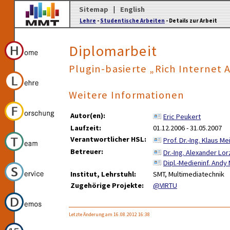
Sitemap
|
English
Lehre
-
Studentische Arbeiten
- Details zur Arbeit
Diplomarbeit
Plugin-basierte „Rich Internet 
Weitere Informationen
Autor(en):
Eric Peukert
Laufzeit:
01.12.2006 - 31.05.2007
Verantwortlicher HSL:
Prof. Dr.-Ing. Klaus M
Betreuer:
Dr.-Ing. Alexander Lor
Dipl.-Medieninf. And
Institut, Lehrstuhl:
SMT, Multimediatechnik
Zugehörige Projekte:
@VIRTU
Letzte Änderung am 16.08.2012 16:38