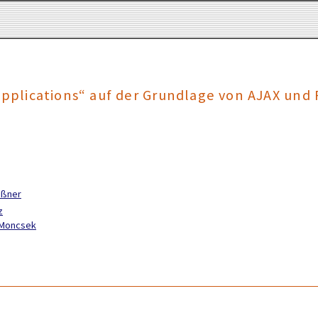
Applications“ auf der Grundlage von AJAX und
eißner
z
y Moncsek