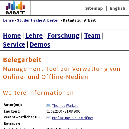
Sitemap
|
English
Lehre
-
Studentische Arbeiten
- Details zur Arbeit
Home
|
Lehre
|
Forschung
|
Team
|
Service
|
Demos
Belegarbeit
Management-Tool zur Verwaltung von
Online- und Offline-Medien
Weitere Informationen
Autor(en):
Thomas Würkert
Laufzeit:
01.02.2000 - 31.08.2000
Verantwortlicher HSL:
Prof. Dr.-Ing. Klaus Meißner
Betreuer: