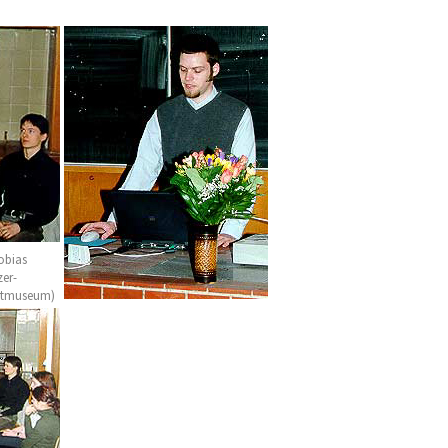
obias
zer-
adtmuseum)