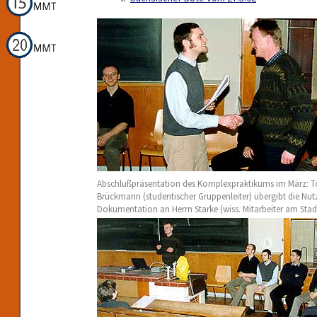
Abschlußpräsentation des Komplexpraktikums im März: T
Brückmann (studentischer Gruppenleiter) übergibt die Nut
Dokumentation an Herrn Starke (wiss. Mitarbeiter am St