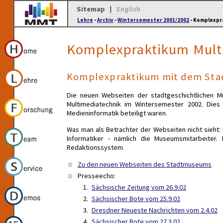
Sitemap
|
English
Lehre
-
Archiv
-
Wintersemester 2001/2002
- Komplexpra
Komplexpraktikum Multi
Komplexpraktikum mit dem St
Die neuen Webseiten der stadtgeschichtlichen 
Multimediatechnik im Wintersemester 2002. Dies
Medieninformatik beteiligt waren.
Was man als Betrachter der Webseiten nicht sieht: D
Informatiker - nämlich die Museumsmitarbeiter
Redaktionssystem.
Zu den neuen Webseiten des Stadtmuseums
Presseecho:
Sächsische Zeitung vom 26.9.02
Sächsischer Bote vom 25.9.02
Dresdner Neueste Nachrichten vom 2.4.02
Sächsischer Bote vom 27.3.02